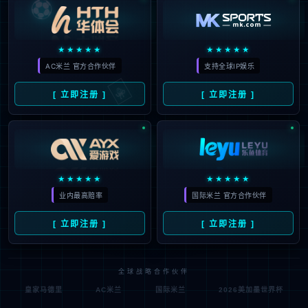
⚽
★★★★★
★★★★★
AC米兰 官方合作伙伴
支持全球IP娱乐
🃏
[ 立即注册 ]
[ 立即注册 ]
★★★★★
★★★★★
业内最高赔率
国际米兰 官方合作伙伴
[ 立即注册 ]
[ 立即注册 ]
全球战略合作伙伴
皇家马德里
AC米兰
国际米兰
2026美加墨世界杯