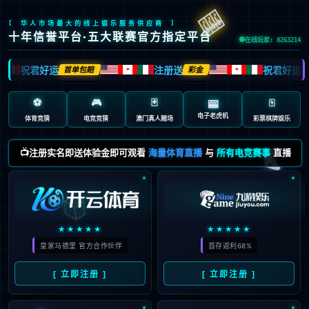
🎰
[ 华人市场最大的线上娱乐服务供应商 ]
十年信誉平台·五大联赛官方指定平台
在线玩家: 8263214
祝君好运
注册送
祝君好运
首单包赔
彩金
🍁
🍁
⚽
🎮
🃏
🀄️
🎰
电子老虎机
体育竞猜
电竞竞猜
澳门真人赌场
彩票棋牌娱乐
🎮
📺注册实名即送体验金即可观看
海量体育直播
与
所有电竞赛事
直播
🎲
★★★★★
★★★★★
皇家马德里 官方合作伙伴
首存返利68%
[ 立即注册 ]
[ 立即注册 ]